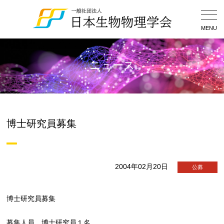
Togg
Navig
MENU
ニュース
博士研究員募集
2004年02月20日
公募
博士研究員募集
募集人員 博士研究員１名