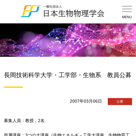
Togg
Navig
MENU
ニュース
長岡技術科学大学・工学部・生物系 教員公募
2007年03月06日
公募
募集人員：教授，2名
所属講座：3つの大講座（生物エネルギ－工学大講座，生物物質工