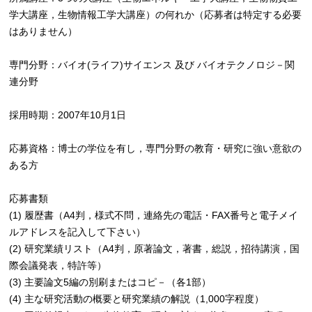
学大講座，生物情報工学大講座）の何れか（応募者は特定する必要
はありません）
専門分野：バイオ(ライフ)サイエンス 及び バイオテクノロジ－関
連分野
採用時期：2007年10月1日
応募資格：博士の学位を有し，専門分野の教育・研究に強い意欲の
ある方
応募書類
(1) 履歴書（A4判，様式不問，連絡先の電話・FAX番号と電子メイ
ルアドレスを記入して下さい）
(2) 研究業績リスト（A4判，原著論文，著書，総説，招待講演，国
際会議発表，特許等）
(3) 主要論文5編の別刷またはコピ－（各1部）
(4) 主な研究活動の概要と研究業績の解説（1,000字程度）