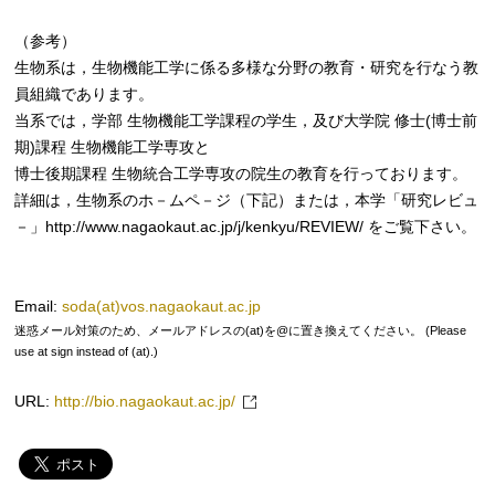
（参考）
生物系は，生物機能工学に係る多様な分野の教育・研究を行なう教
員組織であります。
当系では，学部 生物機能工学課程の学生，及び大学院 修士(博士前
期)課程 生物機能工学専攻と
博士後期課程 生物統合工学専攻の院生の教育を行っております。
詳細は，生物系のホ－ムペ－ジ（下記）または，本学「研究レビュ
－」http://www.nagaokaut.ac.jp/j/kenkyu/REVIEW/ をご覧下さい。
Email:
soda(at)vos.nagaokaut.ac.jp
迷惑メール対策のため、メールアドレスの(at)を@に置き換えてください。 (Please
use at sign instead of (at).)
URL:
http://bio.nagaokaut.ac.jp/