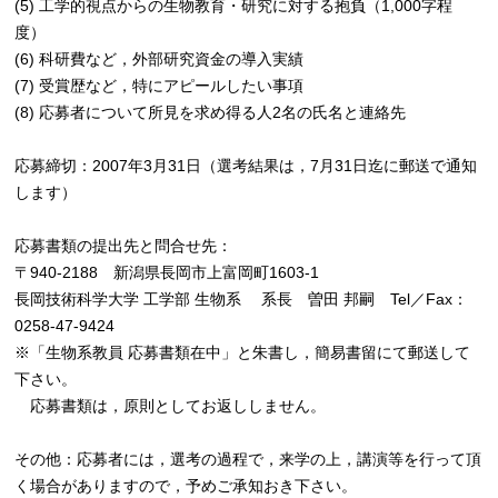
(5) 工学的視点からの生物教育・研究に対する抱負（1,000字程
度）
(6) 科研費など，外部研究資金の導入実績
(7) 受賞歴など，特にアピールしたい事項
(8) 応募者について所見を求め得る人2名の氏名と連絡先
応募締切：2007年3月31日（選考結果は，7月31日迄に郵送で通知
します）
応募書類の提出先と問合せ先：
〒940-2188 新潟県長岡市上富岡町1603-1
長岡技術科学大学 工学部 生物系 系長 曽田 邦嗣 Tel／Fax：
0258-47-9424
※「生物系教員 応募書類在中」と朱書し，簡易書留にて郵送して
下さい。
応募書類は，原則としてお返ししません。
その他：応募者には，選考の過程で，来学の上，講演等を行って頂
く場合がありますので，予めご承知おき下さい。