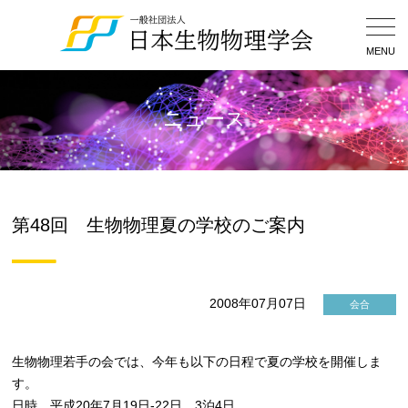
Togg
Navig
MENU
ニュース
第48回 生物物理夏の学校のご案内
2008年07月07日
会合
生物物理若手の会では、今年も以下の日程で夏の学校を開催しま
す。
日時 平成20年7月19日-22日 3泊4日