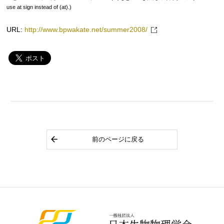
use at sign instead of (at).)
URL:
http://www.bpwakate.net/summer2008/
前のページに戻る