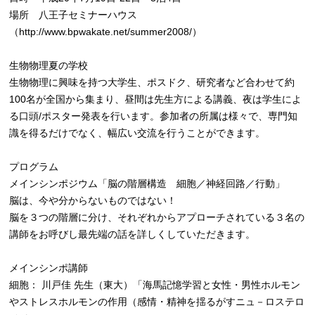
場所 八王子セミナーハウス
（http://www.bpwakate.net/summer2008/）
生物物理夏の学校
生物物理に興味を持つ大学生、ポスドク、研究者など合わせて約
100名が全国から集まり、昼間は先生方による講義、夜は学生によ
る口頭/ポスター発表を行います。参加者の所属は様々で、専門知
識を得るだけでなく、幅広い交流を行うことができます。
プログラム
メインシンポジウム「脳の階層構造 細胞／神経回路／行動」
脳は、今や分からないものではない！
脳を３つの階層に分け、それぞれからアプローチされている３名の
講師をお呼びし最先端の話を詳しくしていただきます。
メインシンポ講師
細胞： 川戸佳 先生（東大）「海馬記憶学習と女性・男性ホルモン
やストレスホルモンの作用（感情・精神を揺るがすニュ－ロステロ