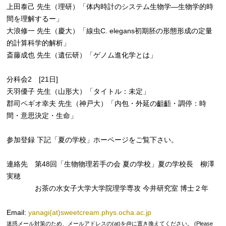
上田泰己 先生（理研）「体内時計のシステム生物学―生物学的時
間を理解するー」
大浪修一 先生（慶大）「線虫C. elegans初期胚の形態形成の定量
的計算科学的解析」
斎藤成也 先生（遺伝研）「ゲノム進化学とは」
分科会2 [21日]
天羽優子 先生（山形大）「タイトル：未定」
郡司ペギオ幸夫 先生（神戸大）「内包・外延の齟齬・調停：時
間・意思決定・生命」
参加登録 下記「夏の学校」ホーページをご覧下さい。
連絡先 第48回「生物物理若手の会 夏の学校」夏の学校長 柳澤
実穂
お茶の水女子大学大学院理学専攻 今井研究室 博士２年
Email:
yanagi(at)sweetcream.phys.ocha.ac.jp
迷惑メール対策のため、メールアドレスの(at)を@に置き換えてください。 (Please