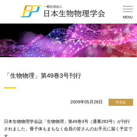
Togg
Navig
MENU
ニュース
「生物物理」第49巻3号刊行
2009年05月28日
学会誌
日本生物物理学会誌「生物物理」第49巻3号（通番283号）が刊行
されました。冊子体もまもなく会員の皆さんのお手元に届く予定で
す。