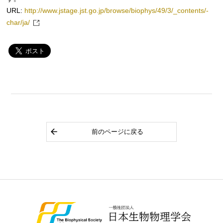
URL:
http://www.jstage.jst.go.jp/browse/biophys/49/3/_contents/-
char/ja/
前のページに戻る