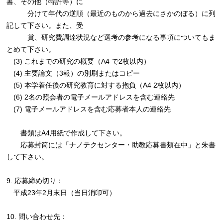
書、その他（特許等）に
分けて年代の逆順（最近のものから過去にさかのぼる）に列
記して下さい。また、受
賞、研究費調達状況など選考の参考になる事項についてもま
とめて下さい。
(3) これまでの研究の概要（A4 で2枚以内）
(4) 主要論文（3報）の別刷またはコピー
(5) 本学着任後の研究教育に対する抱負（A4 2枚以内）
(6) 2名の照会者の電子メールアドレスを含む連絡先
(7) 電子メールアドレスを含む応募者本人の連絡先
書類はA4用紙で作成して下さい。
応募封筒には「ナノテクセンター・助教応募書類在中」と朱書
して下さい。
9. 応募締め切り：
平成23年2月末日（当日消印可）
10. 問い合わせ先：