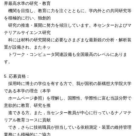
界最高水準の研究・教育
機関を目指し、教育に力を注ぐとともに、学内外との共同研究等
を積極的に行い、独創的
研究の推進・展開に努力を傾注しています。本センターおよびマ
テリアルサイエンス研究
科には材料の研究開発に必要なさまざまな最新鋭の分析・解析装
置が設備され、またネッ
トワーク・コンピュータ関連設備も全国最高のレベルにありま
す。
5. 応募資格：
採用時に博士の学位を有する方で、我が国初の新構想大学院大学
である本学の理念（本学
ホームページ参照）を理解し、国際性、学際性に富む当該分野で
意欲的に教育、研究を推
進できる方。また，当センター教員が中心に行っているナノマテ
リアル教育コースに貢献
でき，さらに技術職員が担当している依頼測定・装置の維持管理
業務にも積極的にご協力