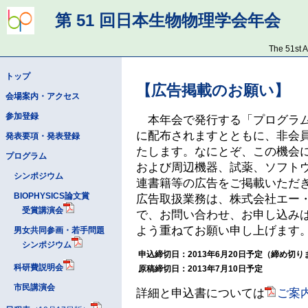
第 51 回日本生物物理学会年会
[
English
]
The 51st A
トップ
【広告掲載のお願い】
会場案内・アクセス
参加登録
本年会で発行する「プログラム
に配布されますとともに、非会
発表要項・発表登録
たします。なにとぞ、この機会
プログラム
および周辺機器、試薬、ソフト
シンポジウム
連書籍等の広告をご掲載いただ
BIOPHYSICS論文賞
広告取扱業務は、株式会社エー
受賞講演会
で、お問い合わせ、お申し込み
よう重ねてお願い申し上げます
男女共同参画・若手問題
シンポジウム
申込締切日：2013年6月20日予定（締め切り
科研費説明会
原稿締切日：2013年7月10日予定
市民講演会
詳細と申込書については
ご案