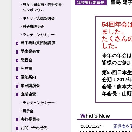
・男女共同参画・若手支援
シンポジウム
・キャリア支援説明会
54回年
・科研費説明会
ました。
・ランチョンセミナー
たくさん
若手奨励賞招待講演
した。
学生発表賞
来年の年会は
懇親会
皆様のご参加
託児室
第55回日本
宿泊案内
会期：2017年9
市民講演会
会場：熊本大
年会長：山縣
企業協賛
・ランチョンセミナー
・展示会
W
hat's New
実行委員会
2016/11/24
正誤表
を
お問い合わせ先