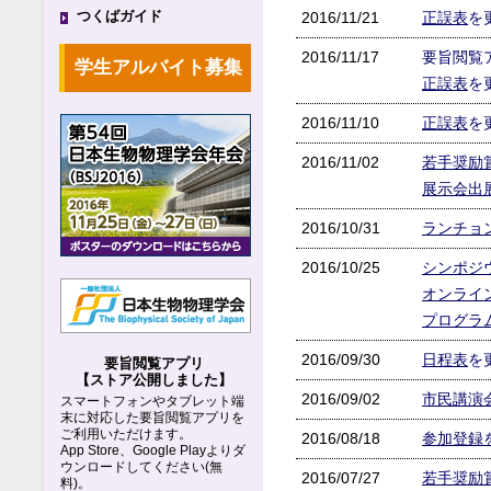
つくばガイド
2016/11/21
正誤表
を
2016/11/17
要旨閲覧
学生アルバイト募集
正誤表
を
2016/11/10
正誤表
を
2016/11/02
若手奨励
展示会出
2016/10/31
ランチョ
2016/10/25
シンポジ
オンライ
プログラ
2016/09/30
日程表
を
要旨閲覧アプリ
【ストア公開しました】
2016/09/02
市民講演
スマートフォンやタブレット端
末に対応した要旨閲覧アプリを
ご利用いただけます。
2016/08/18
参加登録
App Store、Google Playよりダ
ウンロードしてください(無
2016/07/27
若手奨励
料)。