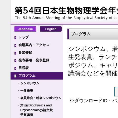
プログラム
トップ
会場案内・アクセス
シンポジウム、若
参加登録
生発表賞、ランチ
発表要項・発表登録
ポジウム、キャリ
日程表
講演会などを開催
プログラム
・シンポジウム
・一般発表
・会員総会・総会シンポジウム
※ダウンロードID・パ
・第5回Biophysics and
Physicobiology論文賞
受賞講演