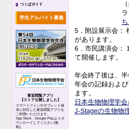
（
つくばガイド
ラ
学生アルバイト募集
ち
5．附設展示会：
があります。
6．市民講演会： 
て開催します。
年会終了後は、半
年会の記録およびJ
ます。
要旨閲覧アプリ
【ストア公開しました】
日本生物物理学会
スマートフォンやタブレット端
J-Stageの生物
末に対応した要旨閲覧アプリを
ご利用いただけます。
App Store、Google Playよりダ
ウンロードしてください(無
料)。