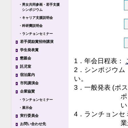
・男女共同参画・若手支援
シンポジウム
・キャリア支援説明会
・科研費説明会
・ランチョンセミナー
若手奨励賞招待講演
学生発表賞
懇親会
1．年会日程表：
託児室
2．シンポジウム
宿泊案内
い。
市民講演会
3．一般発表 (ポ
企業協賛
ポ
・ランチョンセミナー
い
・展示会
4．ランチョンセ
実行委員会
業
お問い合わせ先