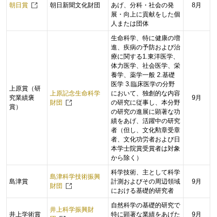
朝日賞
朝日新聞文化財団
あげ、分科・社会の発
8月
展・向上に貢献をした個
人または団体
生命科学、特に健康の増
進、疾病の予防および治
療に関する1.東洋医学、
体力医学、社会医学、栄
養学、薬学一般 2.基礎
医学 3.臨床医学の分野
上原賞（研
上原記念生命科学
において、独創的な内容
究業績褒
9月
財団
の研究に従事し、本分野
賞）
の研究の進展に顕著な功
績をあげ、活躍中の研究
者（但し、文化勲章受章
者、文化功労者および日
本学士院賞受賞者は対象
から除く）
科学技術、主として科学
島津科学技術振興
島津賞
計測およびその周辺領域
9月
財団
における基礎的研究者
自然科学の基礎的研究で
井上科学振興財
井上学術賞
特に顕著な業績をあげた
9月