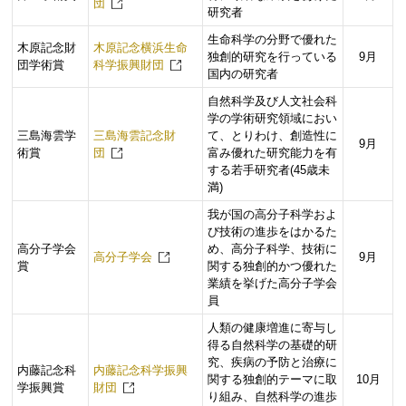
団
研究者
生命科学の分野で優れた
木原記念財
木原記念横浜生命
独創的研究を行っている
9月
団学術賞
科学振興財団
国内の研究者
自然科学及び人文社会科
学の学術研究領域におい
三島海雲学
三島海雲記念財
て、とりわけ、創造性に
9月
術賞
団
富み優れた研究能力を有
する若手研究者(45歳未
満)
我が国の高分子科学およ
び技術の進歩をはかるた
高分子学会
め、高分子科学、技術に
高分子学会
9月
賞
関する独創的かつ優れた
業績を挙げた高分子学会
員
人類の健康増進に寄与し
得る自然科学の基礎的研
究、疾病の予防と治療に
内藤記念科
内藤記念科学振興
関する独創的テーマに取
10月
学振興賞
財団
り組み、自然科学の進歩