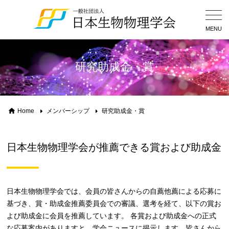
Togg
Navig
MENU
研究助成金・賞
Home
メンバーシップ
研究助成金・賞
日本生物物理学会が推薦できる賞および助成金
日本生物物理学会では、会員の皆さんからの自薦他薦による応募に
基づき、賞・助成金推薦委員会での審議、選考を経て、以下の賞お
よび助成金に会員を推薦しています。 各賞および助成金への正式
な応募案内がありますと、学会ニュースに掲示します。皆さんから