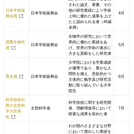
された論文、著書、その
日本学術振
他の研究業績により学術
日本学術振興会
4月
興会賞
上特に優れた成果を上げ
たと認められる者（45歳
未満）
生物学の研究において世
国際生物学
界的に優れた業績をあ
日本学術振興会
5月
賞
げ、世界の学術の進歩に
大きな貢献をした研究者
大学院における学業成績
が優秀であり、豊かな人
間性を備え、意欲的かつ
育志賞
日本学術振興会
6月
主体的に勉学及び研究活
動に取り組んでいる大学
院生
科学技術分
科学技術に関する研究開
野の文部科
文部科学省
発、理解増進等において
7月
学大臣表
顕著な成果を収めた者
彰
わが国のさまざまな分野
において傑出した業績を