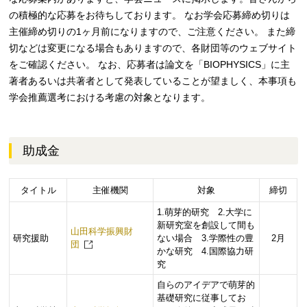
の積極的な応募をお待ちしております。 なお学会応募締め切りは
主催締め切りの1ヶ月前になりますので、ご注意ください。 また締
切などは変更になる場合もありますので、各財団等のウェブサイト
をご確認ください。 なお、応募者は論文を「BIOPHYSICS」に主
著者あるいは共著者として発表していることが望ましく、本事項も
学会推薦選考における考慮の対象となります。
助成金
タイトル
主催機関
対象
締切
1.萌芽的研究 2.大学に
新研究室を創設して間も
山田科学振興財
研究援助
ない場合 3.学際性の豊
2月
団
かな研究 4.国際協力研
究
自らのアイデアで萌芽的
基礎研究に従事してお