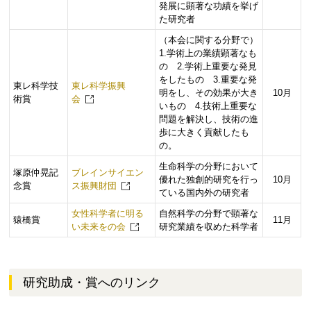
発展に顕著な功績を挙げ
た研究者
（本会に関する分野で）
1.学術上の業績顕著なも
の 2.学術上重要な発見
をしたもの 3.重要な発
東レ科学技
東レ科学振興
明をし、その効果が大き
10月
術賞
会
いもの 4.技術上重要な
問題を解決し、技術の進
歩に大きく貢献したも
の。
生命科学の分野において
塚原仲晃記
ブレインサイエン
優れた独創的研究を行っ
10月
念賞
ス振興財団
ている国内外の研究者
女性科学者に明る
自然科学の分野で顕著な
猿橋賞
11月
い未来をの会
研究業績を収めた科学者
研究助成・賞へのリンク