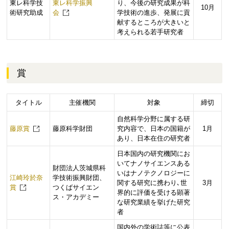
東レ科学技
東レ科学振興
り、今後の研究成果が科
10月
術研究助成
会
学技術の進歩、発展に貢
献するところが大きいと
考えられる若手研究者
賞
タイトル
主催機関
対象
締切
自然科学分野に属する研
藤原賞
藤原科学財団
究内容で、日本の国籍が
1月
あり、日本在住の研究者
日本国内の研究機関にお
いてナノサイエンスある
財団法人茨城県科
いはナノテクノロジーに
江崎玲於奈
学技術振興財団、
関する研究に携わり､世
3月
賞
つくばサイエン
界的に評価を受ける顕著
ス・アカデミー
な研究業績を挙げた研究
者
国内外の学術誌等に公表