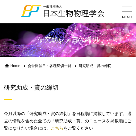
Togg
Navig
MENU
研究助成・賞の締切
Home
会合開催日・各種締切一覧
研究助成・賞の締切
研究助成・賞の締切
今月以降の「研究助成・賞の締切」を日程順に掲載しています。過
去の情報を含めた全ての「研究助成・賞」のニュースを掲載順にご
覧になりたい場合には、
こちら
をご覧ください