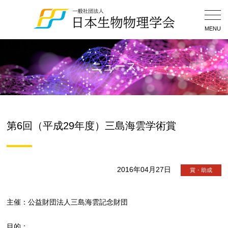
Togg
Navig
MENU
ニュース
第6回（平成29年度）三島海雲学術賞
2016年04月27日
賞・助成
主催：公益財団法人三島海雲記念財団
目的：