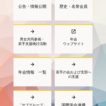
公告・情報公開
歴史・名誉会員
男女共同参画・
年会
若手支援検討活動
ウェブサイト
年会情報 一覧
若手の会および支部へ
の支援
「サブグループ」
国際学会連携