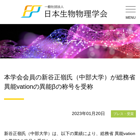
Togg
Navig
MENU
ニュース
本学会会員の新谷正嶺氏（中部大学）が総務省
異能vationの異能βの称号を受称
2023年01月20日
プレス・受賞
新谷正嶺氏（中部大学）は、以下の業績により、総務省 異能vation