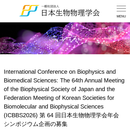
Togg
Navig
MENU
ニュース
International Conference on Biophysics and
Biomedical Sciences: The 64th Annual Meeting
of the Biophysical Society of Japan and the
Federation Meeting of Korean Societies for
Biomolecular and Biophysical Sciences
(ICBBS2026) 第 64 回⽇本⽣物物理学会年会
シンポジウム企画の募集