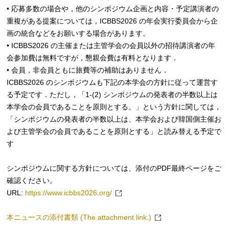
• 応募多数の場合や，他のシンポジウム企画と内容・予定講演者の
重複がある提案については，ICBBS2026 の年会実⾏委員会から企
画の統合などをお願いする場合があります。
• ICBBS2026 の主催または主管学会の会員以外の招待講演者の年
会参加費は無料ですが，懇親会費は有料となります．
• 会員，⾮会員ともに旅費等の補助はありません．
ICBBS2026 のシンポジウムも下記の本学会の方針に従って運営す
る予定です．ただし，「1-(2) シンポジウムの発表者の半数以上は
本学会の会員であることを原則とする。」という方針に関しては，
「シンポジウムの発表者の半数以上は、本学会および韓国側主催お
よび主管学会の会員であることを原則とする」と読み替える予定で
す
シンポジウムに関する方針については、添付のPDF最終ページをご
確認ください。
URL:
https://www.icbbs2026.org/
本ニュースの添付書類 (The attachment link.)