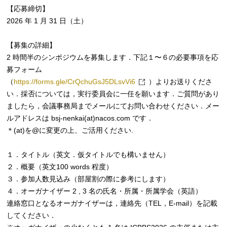
【応募締切】
2026 年 1 ⽉ 31 日（土）
【募集の詳細】
2 時間半のシンポジウムを募集します．下記１〜６の必要事項を応
募フォーム
（
https://forms.gle/CrQchuGsJ5DLsvVi6
）よりお送りくださ
い．採否については，実行委員会に一任を願います．ご質問があり
ましたら，会議事務局までメールにてお問い合わせください．メー
ルアドレスは bsj-nenkai(at)nacos.com です．
＊(at)を@に変更の上、ご活用ください.
１．タイトル（英⽂．仮タイトルでも構いません）
２．概要（英⽂100 words 程度）
３．参加⼈数⾒込み（部屋割の際に参考にします）
４．オーガナイザー 2 , 3 名の⽒名・所属・所属学会（英語）
連絡窓⼝となるオーガナイザーは，連絡先（TEL，E-mail）を記載
してください．