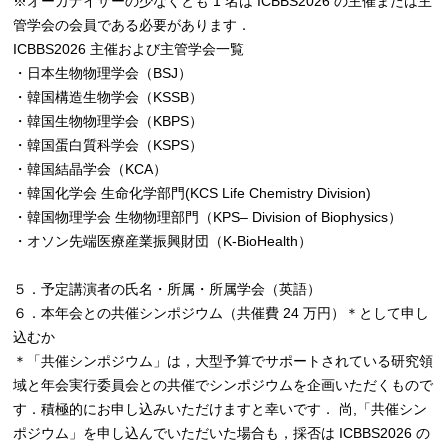
※オーガナイザーの少なくとも 1 名は ICBBS2026 の主催または主
管学会の会員である必要があります．
ICBBS2026 主催および主管学会一覧
・日本生物物理学会（BSJ）
・韓国構造生物学会（KSSB）
・韓国生物物理学会（KBPS）
・韓国蛋白質科学会（KSPS）
・韓国結晶学会（KCA）
・韓国化学会 生命化学部門(KCS Life Chemistry Division)
・韓国物理学会 生物物理部門（KPS‒ Division of Biophysics）
・オソン先端医療産業振興財団（K-BioHealth）
５．予定講演者の⽒名・所属・所属学会（英語）
６．本年会との共催シンポジウム（共催費 24 万円）＊として申し
込むか
＊「共催シンポジウム」は，⼤型予算でサポートされている研究領
域と年会実⾏委員会との共催でシンポジウムを企画いただくもので
す．積極的にお申し込みいただけますと幸いです． 尚,「共催シン
ポジウム」を申し込んでいただいた場合も，採否は ICBBS2026 の