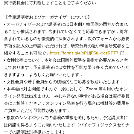
実行委員会にて判断しますことをご了承ください．
【予定講演者およびオーガナイザーについて】
• オーガナイザーおよび講演者には日本側と韓国側の両方が含まれ
ることが推奨されます. 含まれていなくても応募できますが，両方
含まれているものが優先的に採択されます．次のフォームから必要
事項を記入の上申請いただければ，研究分野の近い韓国研究者をご
紹介することも可能です
https://forms.gle/bPLijP5tLkrozRPT7
• ⼥性⽐率について，本年会は国際的標準を⽬指す必要があると考
えております．予定講演者には⼥性を可能な限り多く含めていただ
きますよう，よろしくお願いいたします．
• ⼥性会員や若⼿会員からの積極的なご応募を歓迎いたします．
• 本年会は対面開催ですので，原則として，Zoom 等を用いたオン
ライン発表は出来ません．やむを得ない事情がある場合は実行委員
会にご相談ください．オンライン発表を行う場合は機材等の費用を
ご負担いただく可能性があります．
• 複数のシンポジウムでの講演の重複を避けるため，予定講演者に
は内諾を得るようにお願いいたします（バイオフィジックスセミナ
ーでの講演は別枠扱いとします）