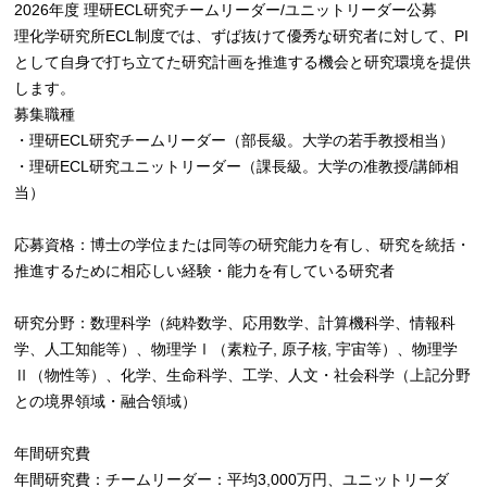
2026年度 理研ECL研究チームリーダー/ユニットリーダー公募
理化学研究所ECL制度では、ずば抜けて優秀な研究者に対して、PI
として自身で打ち立てた研究計画を推進する機会と研究環境を提供
します。
募集職種
・理研ECL研究チームリーダー（部長級。大学の若手教授相当）
・理研ECL研究ユニットリーダー（課長級。大学の准教授/講師相
当）
応募資格：博士の学位または同等の研究能力を有し、研究を統括・
推進するために相応しい経験・能力を有している研究者
研究分野：数理科学（純粋数学、応用数学、計算機科学、情報科
学、人工知能等）、物理学Ⅰ（素粒子, 原子核, 宇宙等）、物理学
Ⅱ（物性等）、化学、生命科学、工学、人文・社会科学（上記分野
との境界領域・融合領域）
年間研究費
年間研究費：チームリーダー：平均3,000万円、ユニットリーダ