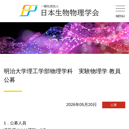
Togg
Navig
MENU
ニュース
明治大学理工学部物理学科 実験物理学 教員
公募
2026年05月20日
公募
1．公募人員