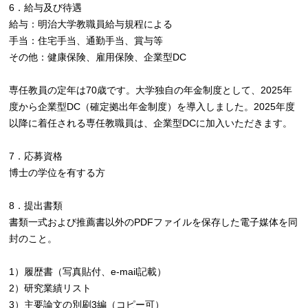
6．給与及び待遇
給与：明治大学教職員給与規程による
手当：住宅手当、通勤手当、賞与等
その他：健康保険、雇用保険、企業型DC
専任教員の定年は70歳です。大学独自の年金制度として、2025年
度から企業型DC（確定拠出年金制度）を導入しました。2025年度
以降に着任される専任教職員は、企業型DCに加入いただきます。
7．応募資格
博士の学位を有する方
8．提出書類
書類一式および推薦書以外のPDFファイルを保存した電子媒体を同
封のこと。
1）履歴書（写真貼付、e-mail記載）
2）研究業績リスト
3）主要論文の別刷3編（コピー可）