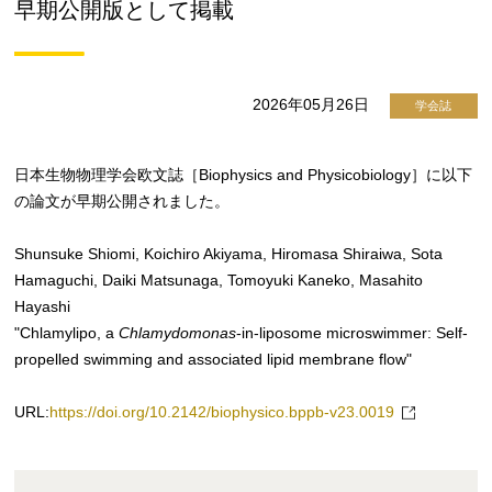
早期公開版として掲載
2026年05月26日
学会誌
日本生物物理学会欧文誌［Biophysics and Physicobiology］に以下
の論文が早期公開されました。
Shunsuke Shiomi, Koichiro Akiyama, Hiromasa Shiraiwa, Sota
Hamaguchi, Daiki Matsunaga, Tomoyuki Kaneko, Masahito
Hayashi
"Chlamylipo, a
Chlamydomonas
-in-liposome microswimmer: Self-
propelled swimming and associated lipid membrane flow"
URL:
https://doi.org/10.2142/biophysico.bppb-v23.0019