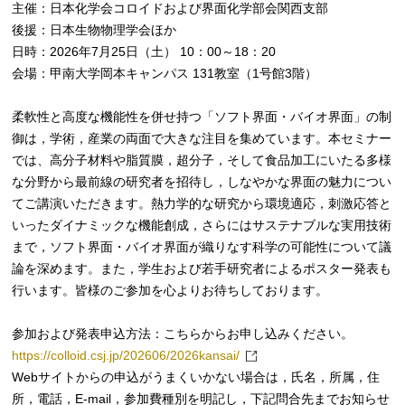
主催：日本化学会コロイドおよび界面化学部会関西支部
後援：日本生物物理学会ほか
日時：2026年7月25日（土） 10：00～18：20
会場：甲南大学岡本キャンパス 131教室（1号館3階）
柔軟性と高度な機能性を併せ持つ「ソフト界面・バイオ界面」の制
御は，学術，産業の両面で大きな注目を集めています。本セミナー
では、高分子材料や脂質膜，超分子，そして食品加工にいたる多様
な分野から最前線の研究者を招待し，しなやかな界面の魅力につい
てご講演いただきます。熱力学的な研究から環境適応，刺激応答と
いったダイナミックな機能創成，さらにはサステナブルな実用技術
まで，ソフト界面・バイオ界面が織りなす科学の可能性について議
論を深めます。また，学生および若手研究者によるポスター発表も
行います。皆様のご参加を心よりお待ちしております。
参加および発表申込方法：こちらからお申し込みください。
https://colloid.csj.jp/202606/2026kansai/
Webサイトからの申込がうまくいかない場合は，氏名，所属，住
所，電話，E-mail，参加費種別を明記し，下記問合先までお知らせ