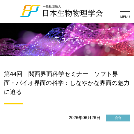
Togg
Navig
MENU
ニュース
第44回 関西界面科学セミナー ソフト界
面・バイオ界面の科学：しなやかな界面の魅力
に迫る
2026年06月26日
会合