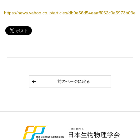
https://news.yahoo.co.jp/articles/db9e56d54eaaff062c0a5973b03e
前のページに戻る