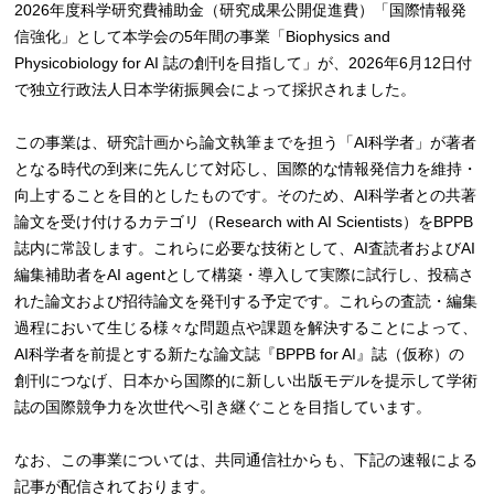
2026年度科学研究費補助金（研究成果公開促進費）「国際情報発
信強化」として本学会の5年間の事業「Biophysics and
Physicobiology for AI 誌の創刊を目指して」が、2026年6月12日付
で独立行政法人日本学術振興会によって採択されました。
この事業は、研究計画から論文執筆までを担う「AI科学者」が著者
となる時代の到来に先んじて対応し、国際的な情報発信力を維持・
向上することを目的としたものです。そのため、AI科学者との共著
論文を受け付けるカテゴリ（Research with AI Scientists）をBPPB
誌内に常設します。これらに必要な技術として、AI査読者およびAI
編集補助者をAI agentとして構築・導入して実際に試行し、投稿さ
れた論文および招待論文を発刊する予定です。これらの査読・編集
過程において生じる様々な問題点や課題を解決することによって、
AI科学者を前提とする新たな論文誌『BPPB for AI』誌（仮称）の
創刊につなげ、日本から国際的に新しい出版モデルを提示して学術
誌の国際競争力を次世代へ引き継ぐことを目指しています。
なお、この事業については、共同通信社からも、下記の速報による
記事が配信されております。