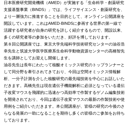
日本医療研究開発機構（AMED）が実施する「生命科学・創薬研究
支援基盤事業（BINDS）」では、ライフサイエンス・創薬研究を、
より一層強力に推進することを目的として、オンライン公開講座を
開設しています。これはAMED-BINDSに参画する世界の第一線で
活躍する研究者が自身の研究を詳しく紹介するもので、開設以来、
多くの研究者等の参加をいただき、好評を博しております。
第８回公開講座では、東京大学先端科学技術研究センターの油谷浩
幸先生と筑波大学医学医療系生命科学動物資源センターの高橋智先
生を講師としてお迎えし開催します。
油谷先生は長年にわたって核酸オミックス研究のトップランナーと
して同分野を牽引されてきており、今回は空間オミックス情報解
析、一分子計測を介した核酸研究の最先端技術を中心にお話しいた
だきます。高橋先生は現在遺伝子機能解析に必須となっている遺伝
子改変マウスを飛躍的に迅速かつ高効率で作製するゲノム編集技術
を開発されており、今回は遺伝子改変マウスの最新の作製技術や使
用例をご紹介いただきます。本公開講座が、皆様の研究の今後のさ
らなる発展の一助になることを期待し多くの皆様のご参加をお待ち
しております。