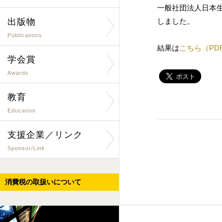
一般社団法人日本生
出版物
しました。
Publications
結果は
こちら（PD
学会賞
Awards
教育
Education
支援企業／リンク
Sponsor/Link
消費税の取扱いについて