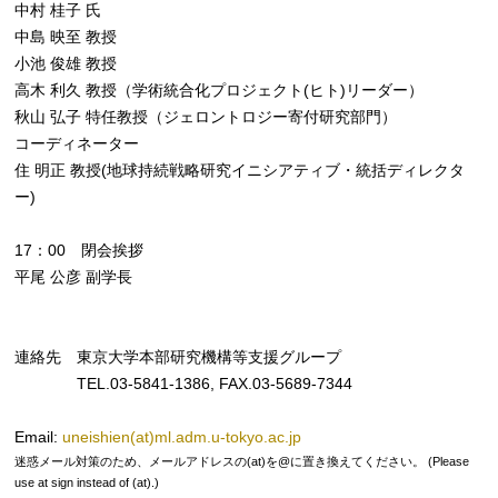
中村 桂子 氏
中島 映至 教授
小池 俊雄 教授
高木 利久 教授（学術統合化プロジェクト(ヒト)リーダー）
秋山 弘子 特任教授（ジェロントロジー寄付研究部門）
コーディネーター
住 明正 教授(地球持続戦略研究イニシアティブ・統括ディレクタ
ー)
17：00 閉会挨拶
平尾 公彦 副学長
連絡先 東京大学本部研究機構等支援グループ
TEL.03-5841-1386, FAX.03-5689-7344
Email:
uneishien(at)ml.adm.u-tokyo.ac.jp
迷惑メール対策のため、メールアドレスの(at)を@に置き換えてください。 (Please
use at sign instead of (at).)