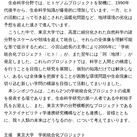
生命科学分野では、ヒトゲノムプロジェクトを契機に、1990年
代後半から、生命科学知識が爆発的に増加しています。一方、ヒト
の活動によって引き起こされた温暖化問題など、地球環境の劣化は
予想を超えた速さで進んでいます。
こうした中で、東京大学では、高度に細分化された自然科学の諸
分野をスケールや領域を超えて統合し、それらの全体像を理解可能
な形で提示するために、小宮山総長の主導により2005年に「学術
統合化プロジェクト〈ヒト〉」が、また翌年には「同〈地球〉」が
発足しました。これらのプロジェクトでは、科学と人間との橋渡し
を行うことを目指した研究を展開し、個別の知識だけでは解決しな
い、あるいは全体像を把握することが困難な環境問題や生命現象に
切り込む新しい学問の構築を目指して活動してまいりました。
本シンポジウムは、これら2つの学術統合化プロジェクトの成果
を発表する場であります。生命科学研究の第一人者である中村桂子
氏をお迎えし、また、東京大学の分野横断的なプロジェクトである
サステイナビリティ学連携研究機構などとも連携し、皆様ととも
に、我々人類の未来はどうなるのか、について考えてまいります。
主催 東京大学 学術統合化プロジェクト