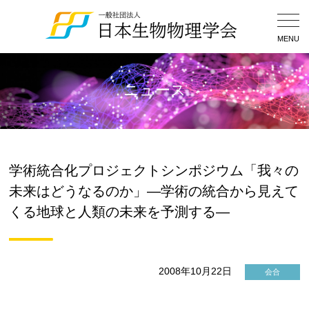
Togg
Navig
MENU
ニュース
学術統合化プロジェクトシンポジウム「我々の
未来はどうなるのか」―学術の統合から見えて
くる地球と人類の未来を予測する―
2008年10月22日
会合