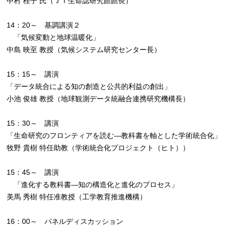
中村 桂子 氏（ＪＴ生命誌研究館館長）
14：20～ 基調講演２
「気候変動と地球温暖化」
中島 映至 教授（気候システム研究センター長）
15：15～ 講演
「データ統合による知の創造と公共的利益の創出」
小池 俊雄 教授（地球観測データ統融合連携研究機構長）
15：30～ 講演
「生命研究のフロンティアを読む―教科書を軸とした学術統合化」
牧野 貴樹 特任助教（学術統合化プロジェクト（ヒト））
15：45～ 講演
「進化する教科書―知の構造化と進化のプロセス」
美馬 秀樹 特任准教授（工学教育推進機構）
16：00～ パネルディスカッション